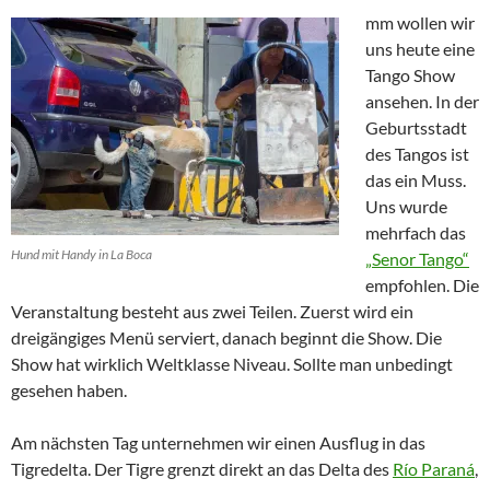
mm wollen wir
uns heute eine
Tango Show
ansehen. In der
Geburtsstadt
des Tangos ist
das ein Muss.
Uns wurde
mehrfach das
Hund mit Handy in La Boca
„Senor Tango“
empfohlen. Die
Veranstaltung besteht aus zwei Teilen. Zuerst wird ein
dreigängiges Menü serviert, danach beginnt die Show. Die
Show hat wirklich Weltklasse Niveau. Sollte man unbedingt
gesehen haben.
Am nächsten Tag unternehmen wir einen Ausflug in das
Tigredelta. Der Tigre grenzt direkt an das Delta des
Río Paraná
,