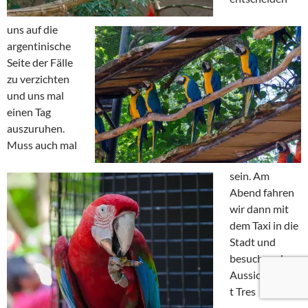
uns auf die
argentinische
Seite der Fälle
zu verzichten
und uns mal
einen Tag
auszuruhen.
Muss auch mal
sein. Am
Abend fahren
wir dann mit
dem Taxi in die
Stadt und
besuchen den
Aussichtspunk
t Tres