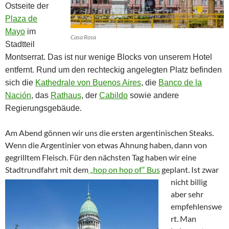
Ostseite der
Plaza de
Mayo
im
Casa Rosa
Stadtteil
Montserrat. Das ist nur wenige Blocks von unserem Hotel
entfernt. Rund um den rechteckig angelegten Platz befinden
sich die
Kathedrale von Buenos Aires
, die
Banco de la
Nación
, das
Rathaus
, der
Cabildo
sowie andere
Regierungsgebäude.
Am Abend gönnen wir uns die ersten argentinischen Steaks.
Wenn die Argentinier von etwas Ahnung haben, dann von
gegrilltem Fleisch. Für den nächsten Tag haben wir eine
Stadtrundfahrt mit dem
„hop on hop of“ Bus
geplant.
Ist zwar
nicht billig
aber sehr
empfehlenswe
rt. Man