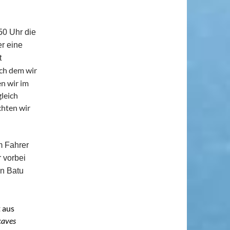
50 Uhr die
r eine
t
ach dem wir
n wir im
leich
chten wir
m Fahrer
 vorbei
n Batu
 aus
caves