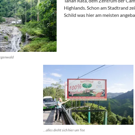
Tanah Rata, dem Zentrum der Ca
Highlands. Schon am Stadtrand zei
Schild was hier am meisten angeba
Regenwald
…alles dreht sich hier um Tee