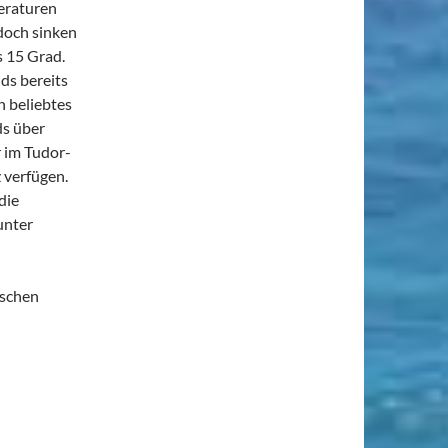
eraturen
doch sinken
s 15 Grad.
ds bereits
in beliebtes
ds über
 im Tudor-
z verfügen.
die
unter
ischen