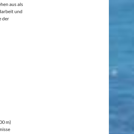
hen aus als
darbeit und
e der
500 m)
tnisse