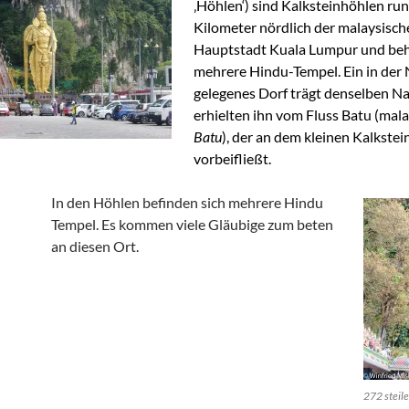
‚Höhlen‘) sind
Kalksteinhöhlen
run
Kilometer nördlich der
malaysisch
Hauptstadt
Kuala Lumpur
und be
mehrere
Hindu
-Tempel. Ein
in der
gelegenes
Dorf
trägt denselben N
erhielten ihn vom
Fluss Batu
(
mala
Batu
), der an dem kleinen Kalkste
vorbeifließt.
In den Höhlen befinden sich mehrere Hindu
Tempel. Es kommen viele Gläubige zum beten
an diesen Ort.
272 steil