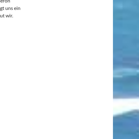
meron
gt uns ein
ut wir.