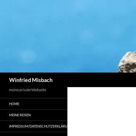
Zum
Inhalt
springen
Suchen
Winfried Misbach
meine private Webseite
HOME
MEINE REISEN
IMPRESSUM/DATENSCHUTZERKLÄRUNG