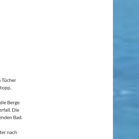
m Tücher
Stopp.
 die Berge
rfall. Die
henden Bad.
ter nach