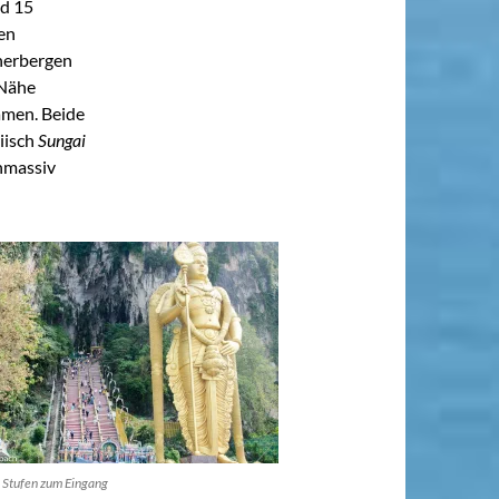
d 15
en
herbergen
 Nähe
amen. Beide
iisch
Sungai
inmassiv
e Stufen zum Eingang