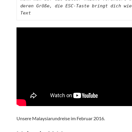
deren Größe, die ESC-Taste bringt dich wie
Text
Unsere Malaysiarundreise im Februar 2016.